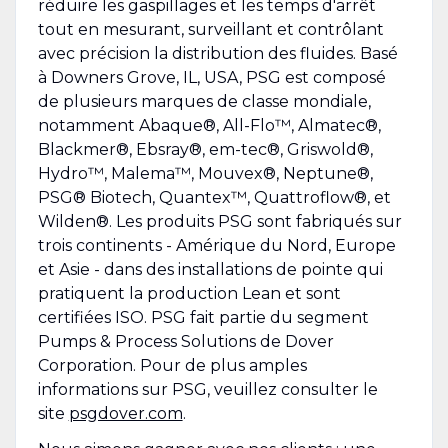
réduire les gaspillages et les temps d'arrêt
tout en mesurant, surveillant et contrôlant
avec précision la distribution des fluides. Basé
à Downers Grove, IL, USA, PSG est composé
de plusieurs marques de classe mondiale,
notamment Abaque®, All-Flo™, Almatec®,
Blackmer®, Ebsray®, em-tec®, Griswold®,
Hydro™, Malema™, Mouvex®, Neptune®,
PSG® Biotech, Quantex™, Quattroflow®, et
Wilden®. Les produits PSG sont fabriqués sur
trois continents - Amérique du Nord, Europe
et Asie - dans des installations de pointe qui
pratiquent la production Lean et sont
certifiées ISO. PSG fait partie du segment
Pumps & Process Solutions de Dover
Corporation. Pour de plus amples
informations sur PSG, veuillez consulter le
site
psgdover.com
.