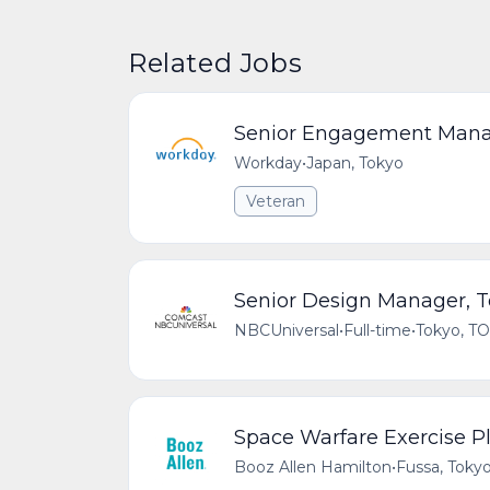
Related Jobs
Senior Engagement Mana
Workday
•
Japan, Tokyo
Veteran
Senior Design Manager, T
NBCUniversal
•
Full-time
•
Tokyo, T
Space Warfare Exercise P
Booz Allen Hamilton
•
Fussa, Tokyo