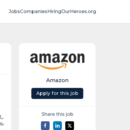
Jobs
Companies
HiringOurHeroes.org
Amazon
Apply for this job
Share this job
し
ル