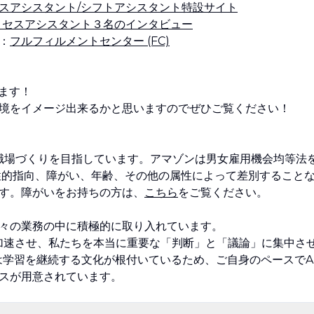
スアシスタント/シフトアシスタント特設サイト
ロセスアシスタント３名のインタビュー
：
フルフィルメントセンター (FC)
ます！
境をイメージ出来るかと思いますのでぜひご覧ください！
な職場づくりを目指しています。アマゾンは男女雇用機会均等法
性的指向、障がい、年齢、その他の属性によって差別すること
す。障がいをお持ちの方は、
こちら
をご覧ください。
AIを日々の業務の中に積極的に取り入れています。
ドを加速させ、私たちを本当に重要な「判断」と「議論」に集中さ
では学習を継続する文化が根付いているため、ご自身のペースでA
スが用意されています。