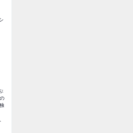
シ
ぶ
の
独
、