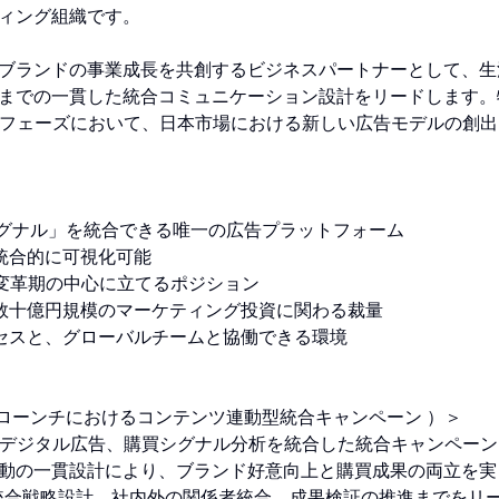
ィング組織です。
ブランドの事業成長を共創するビジネスパートナーとして、生
までの一貫した統合コミュニケーション設計をリードします。
う変革フェーズにおいて、日本市場における新しい広告モデルの創
 × シグナル」を統合できる唯一の広告プラットフォーム
、統合的に可視化可能
う市場変革期の中心に立てるポジション
、数十億円規模のマーケティング投資に関わる裁量
クセスと、グローバルチームと協働できる環境
品ローンチにおけるコンテンツ連動型統合キャンペーン ）＞
ンツとデジタル広告、購買シグナル分析を統合した統合キャンペー
買行動の一貫設計により、ブランド好意向上と購買成果の両立を実
統合戦略設計、社内外の関係者統合、成果検証の推進までをリ