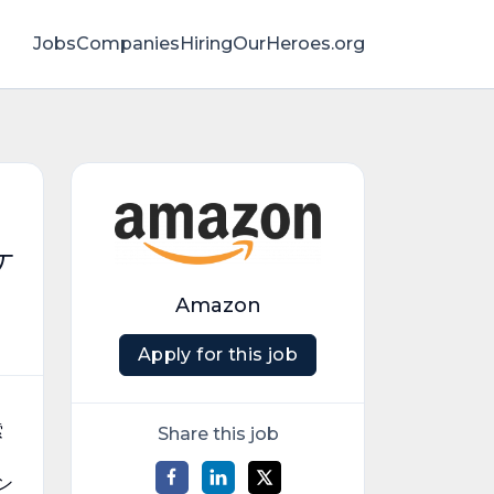
Jobs
Companies
HiringOurHeroes.org
ケ
Amazon
Apply for this job
索
Share this job
ン