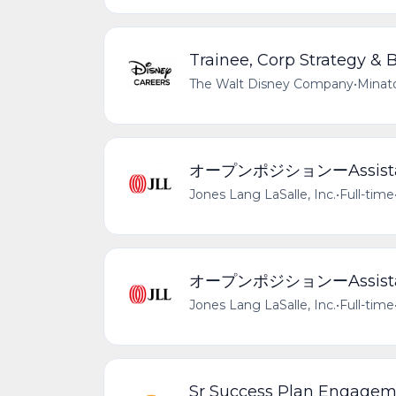
Trainee, Corp Strategy &
The Walt Disney Company
•
Minato
オープンポジションーAssistant 
Jones Lang LaSalle, Inc.
•
Full-time
オープンポジションーAssistant
Jones Lang LaSalle, Inc.
•
Full-time
Sr Success Plan Engage