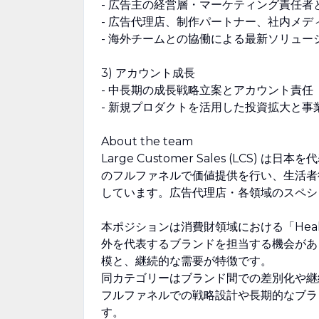
- 広告主の経営層・マーケティング責任者
- 広告代理店、制作パートナー、社内メデ
- 海外チームとの協働による最新ソリュ
3) アカウント成長
- 中長期の成長戦略立案とアカウント責任
- 新規プロダクトを活用した投資拡大と事
About the team
Large Customer Sales (LC
のフルファネルで価値提供を行い、生活者
しています。広告代理店・各領域のスペシ
本ポジションは消費財領域における「Health &
外を代表するブランドを担当する機会があ
模と、継続的な需要が特徴です。
同カテゴリーはブランド間での差別化や継
フルファネルでの戦略設計や長期的なブラ
す。