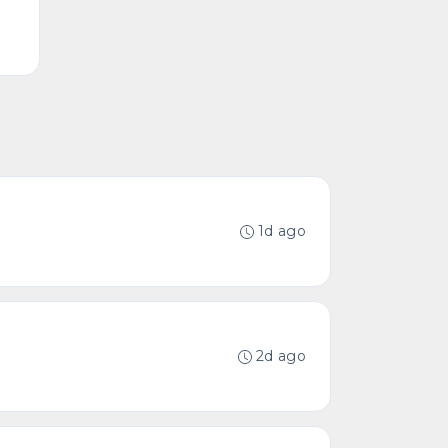
な
1d ago
2d ago