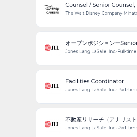
Counsel / Senior Counsel,
The Walt Disney Company
•
Minato
オープンポジションーSenior En
Jones Lang LaSalle, Inc.
•
Full-time
Facilities Coordinator
Jones Lang LaSalle, Inc.
•
Part-tim
不動産リサーチ（アナリスト 
Jones Lang LaSalle, Inc.
•
Part-tim