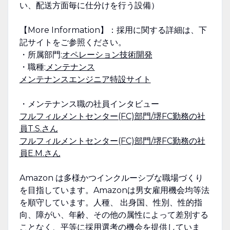
い、配送方面毎に仕分けを行う設備）
【More Information】：採用に関する詳細は、下
記サイトをご参照ください。
・所属部門:
オペレーション技術開発
・職種:
メンテナンス
メンテナンスエンジニア特設サイト
・メンテナンス職の社員インタビュー
フルフィルメントセンター(FC)部門/堺FC勤務の社
員T.S.さん
フルフィルメントセンター(FC)部門/堺FC勤務の社
員E.M.さん
Amazon は多様かつインクルーシブな職場づくり
を目指しています。Amazonは男女雇用機会均等法
を順守しています。人種、 出身国、性別、性的指
向、障がい、年齢、その他の属性によって差別する
ことなく、平等に採用選考の機会を提供していま