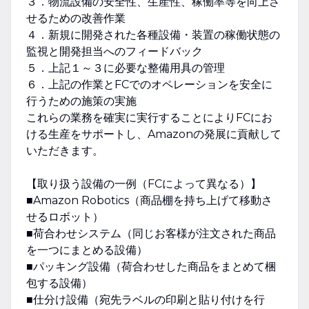
３．物流設備の安全性、生産性、稼働率等を向上さ
せるための改善作業
４．新規に開発された各種設備・装置の稼働状態の
監視と開発担当へのフィードバック
５．上記１～３に必要な整備用具の管理
６．上記の作業とFCでのオペレーションを安全に
行うための施策の実施
これらの業務を確実に実行することによりFCにお
ける生産をサポートし、Amazonの発展に貢献して
いただきます。
【取り扱う設備の一例（FCによって異なる）】
■Amazon Robotics（商品棚を持ち上げて移動さ
せるロボット）
■荷合わせシステム（同じお客様が注文された商品
を一つにまとめる設備）
■パッキング設備（荷合わせした商品をまとめて梱
包する設備）
■仕分け設備（宛先ラベルの印刷と貼り付けを行