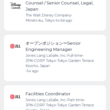
Counsel / Senior Counsel, Legal,
Japan
The Walt Disney Company
•
Minato-ku, Tokyo-to
•
5d ago
オープンポジションーSenior
Engineering Manager
Jones Lang LaSalle, Inc.
•
Full-time
•
JPN-CORP Tokyo-Tokyo Garden Terrace
Kioicho, Japan
•
1w ago
Facilities Coordinator
Jones Lang LaSalle, Inc.
•
Part-time
•
JPN-CORP Tokyo-Tokyo Garden Terrace