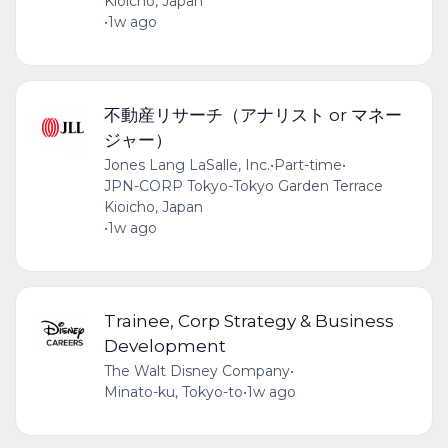
Kioicho, Japan
•
1w ago
不動産リサーチ（アナリスト or マネー
ジャー）
Jones Lang LaSalle, Inc.
•
Part-time
•
JPN-CORP Tokyo-Tokyo Garden Terrace
Kioicho, Japan
•
1w ago
Trainee, Corp Strategy & Business
Development
The Walt Disney Company
•
Minato-ku, Tokyo-to
•
1w ago