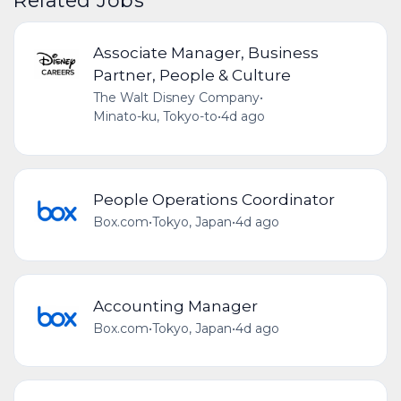
Associate Manager, Business
Partner, People & Culture
The Walt Disney Company
•
Minato-ku, Tokyo-to
•
4d ago
People Operations Coordinator
Box.com
•
Tokyo, Japan
•
4d ago
Accounting Manager
Box.com
•
Tokyo, Japan
•
4d ago