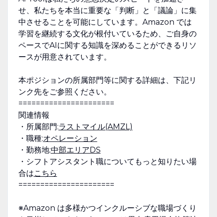
せ、私たちを本当に重要な「判断」と「議論」に集
中させることを可能にしています。Amazon では
学習を継続する文化が根付いているため、ご自身の
ペースでAIに関する知識を深めることができるリソ
ースが用意されています。
本ポジションの所属部門等に関する詳細は、下記リ
ンク先をご参照ください。
======================
関連情報
・所属部門:
ラストマイル(AMZL)
・職種:
オペレーション
・勤務地:
中部エリアDS
・シフトアシスタント職についてもっと知りたい場
合は
こちら
======================
※Amazon は多様かつインクルーシブな職場づくり