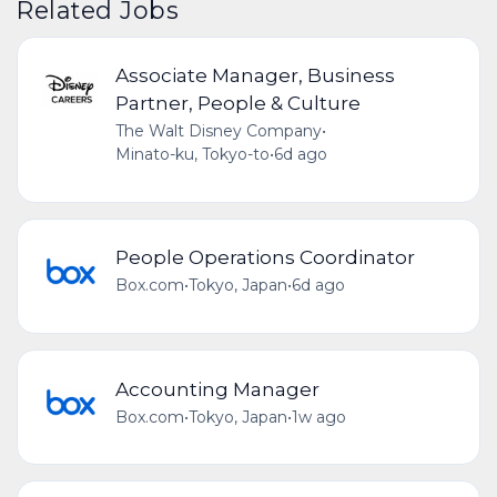
Related Jobs
Associate Manager, Business
Partner, People & Culture
The Walt Disney Company
•
Minato-ku, Tokyo-to
•
6d ago
People Operations Coordinator
Box.com
•
Tokyo, Japan
•
6d ago
Accounting Manager
Box.com
•
Tokyo, Japan
•
1w ago