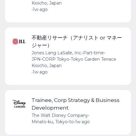
Kioicho, Japan
•
1w ago
不動産リサーチ（アナリスト or マネー
ジャー）
Jones Lang LaSalle, Inc.
•
Part-time
•
JPN-CORP Tokyo-Tokyo Garden Terrace
Kioicho, Japan
•
1w ago
Trainee, Corp Strategy & Business
Development
The Walt Disney Company
•
Minato-ku, Tokyo-to
•
1w ago